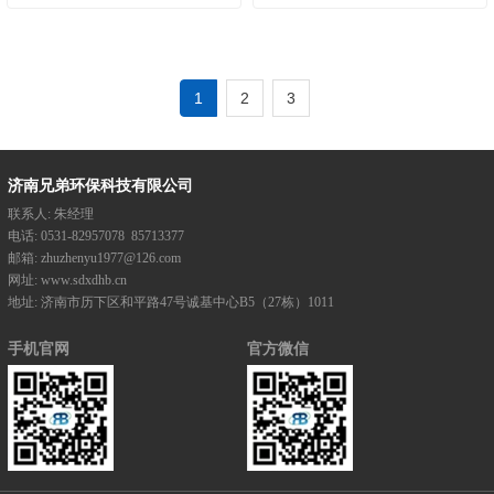
1
2
3
济南兄弟环保科技有限公司
联系人:
朱经理
电话:
0531-82957078
85713377
邮箱:
zhuzhenyu1977@126.com
网址:
www.sdxdhb.cn
地址:
济南市历下区和平路47号诚基中心B5（27栋）1011
手机官网
官方微信