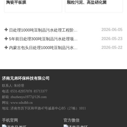
陶瓷平板膜
颗粒污泥、高盐硝化菌
2026-06-05
日处理1000吨豆制品污水处理工程阶段性完工
2026-05-23
5年前日处理300吨豆制品污水处理项目回访
2026-05-22
内蒙古包头日处理1000吨豆制品污水处理项目施工中
济南兄弟环保科技有限公司
联系人:
朱经理
电话:
0531-82957078
85713377
邮箱:
zhuzhenyu1977@126.com
网址:
www.sdxdhb.cn
地址:
济南市历下区和平路47号诚基中心B5（27栋）1011
手机官网
官方微信