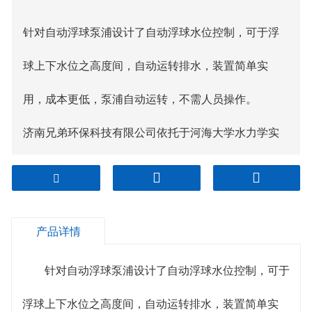
针对自动浮球泵浦设计了自动浮球水位控制，可于浮
球上下水位之高度间，自动运转排水，装置简单实
用，成本更低，泵浦自动运转，不需人员操作。
济南兄弟环保科技有限公司依托于河海大学水力学实
验室和自己专业的实验室以及专业的技术团队，多年
来以致力于各种高难度、高浓度有机
废水处理
、电镀
产品详情
污水、屠宰污水的研究和新产品工艺的开发。 公司以
优质的技术水平、专业化的设计、优质的设备元件选
针对自动浮球泵浦设计了自动浮球水位控制，可于
型、良好的技术服务，形成一套完整的设计、安装、
浮球上下水位之高度间，自动运转排水，装置简单实