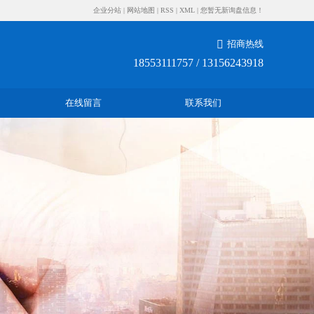
企业分站
|
网站地图
|
RSS
|
XML
|
您暂无新询盘信息！
招商热线
18553111757
/
13156243918
在线留言
联系我们