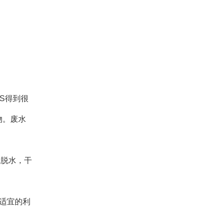
S得到很
物。废水
滤脱水，干
适宜的利