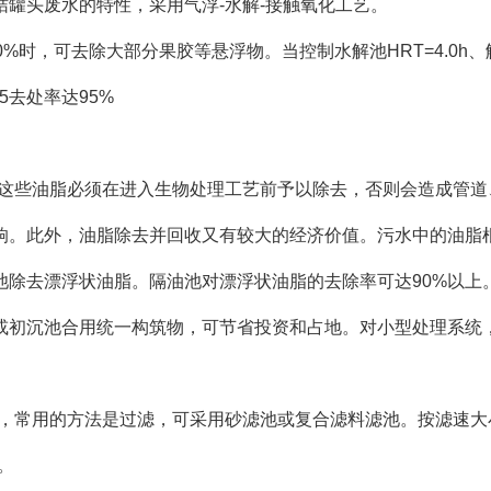
罐头废水的特性，采用气浮-水解-接触氧化工艺。
为30%时，可去除大部分果胶等悬浮物。当控制水解池HRT=4.0h
D5去处率达95%
，这些油脂必须在进入生物处理工艺前予以除去，否则会造成管道
响。此外，油脂除去并回收又有较大的经济价值。污水中的油脂
池除去漂浮状油脂。隔油池对漂浮状油脂的去除率可达90%以上
或初沉池合用统一构筑物，可节省投资和占地。对小型处理系统
理，常用的方法是过滤，可采用砂滤池或复合滤料滤池。按滤速大
。