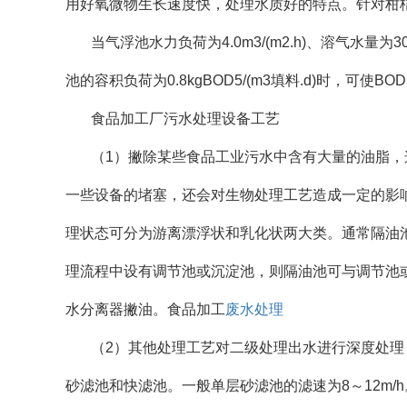
用好氧微物生长速度快，处理水质好的特点。针对柑桔
当气浮池水力负荷为4.0m3/(m2.h)、溶气水量
池的容积负荷为0.8kgBOD5/(m3填料.d)时，可使BO
食品加工厂污水处理设备工艺
（1）撇除某些食品工业污水中含有大量的油脂
一些设备的堵塞，还会对生物处理工艺造成一定的影
理状态可分为游离漂浮状和乳化状两大类。通常隔油
理流程中设有调节池或沉淀池，则隔油池可与调节池
水分离器撇油。食品加工
废水处理
（2）其他处理工艺对二级处理出水进行深度处
砂滤池和快滤池。一般单层砂滤池的滤速为8～12m/h