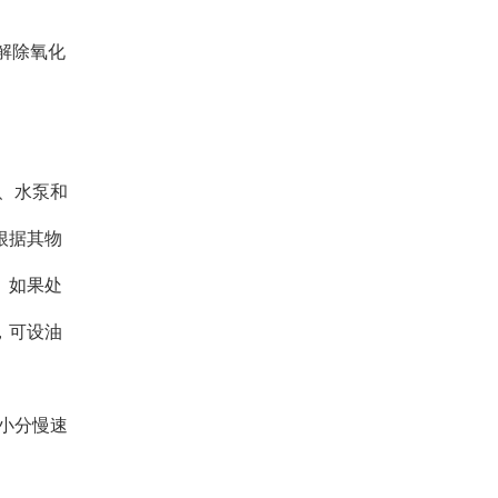
、解除氧化
、水泵和
根据其物
。如果处
，可设油
小分慢速